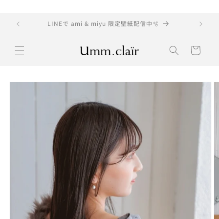
コンテ
ンツに
進む
LINEで ami & miyu 限定壁紙配信中🫧
1
カ
ー
ト
商品情
報にス
キップ