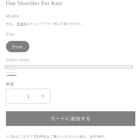
One Shoulder Fur Knit
通
¥9,600
常
税込。
配送料
はチェックアウト時に計算されます。
価
Size
格
Free
Color:
ivory
ivory
beige
light
charcoal
数量
数
gray
量
One
One
Shoulder
Shoulder
Fur
Fur
カートに追加する
Knit
Knit
の
の
数
数
※1回のご注文で
2万円以上
ご購入いただいた場合、送料無料。