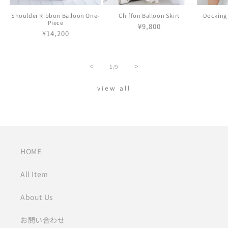
Shoulder Ribbon Balloon One-
Chiffon Balloon Skirt
Docking 
Piece
通
¥9,800
通
¥14,200
常
常
価
価
格
格
の
<
1
/
9
>
view all
HOME
All Item
About Us
お問い合わせ