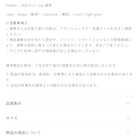
量
量
model：148cm / F size 着用
を
を
color：beige（着用）/ charcoal（着用）/ ivory / light gray
減
増
ら
や
(( 注意事項 ))
・着用またはお取り扱いの際は、アテンションタグ・洗濯ネームを必ずご確認
す
す
ください。
・商品画像は光の当たり具合や、パソコン・スマートフォンなどの閲覧環境に
より、実際の色味と異なって見える場合がございます。予めご了承ください。
・サイズや色味に若干の個体差が生じる場合がございます。
通常商品の場合、ご注文完了後の5営業日以内に順次発送いたします。
※ 商品の製造状況、配送先、天候等により通常より日数のかかる場合がありま
す。
※ 当社の休業日は通常より日数のかかる場合があります。
品質表示
サイズ
商品の発送について