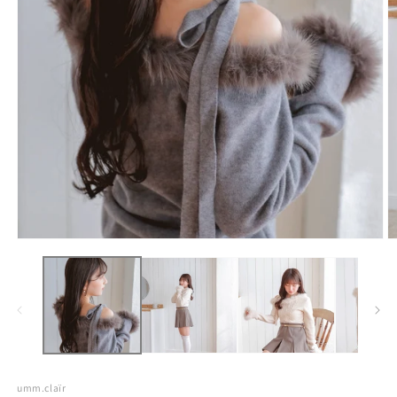
umm.claïr