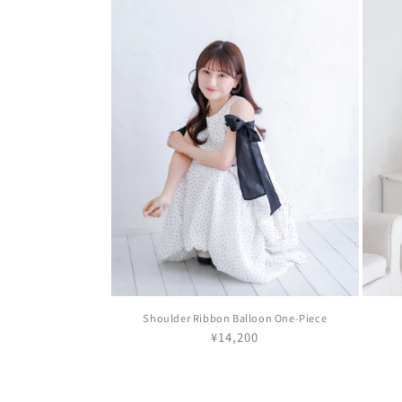
Shoulder Ribbon Balloon One-Piece
通
¥14,200
常
価
格