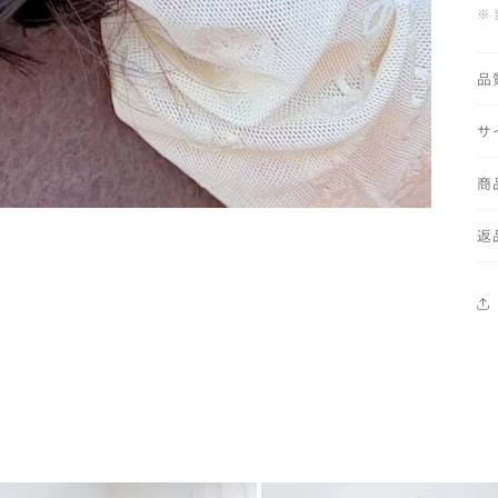
※
ま
せ
品
ん
サ
商
返