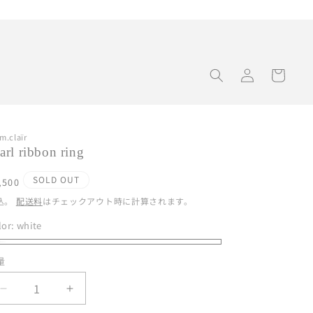
1回のご注文で2万円以上の方は送料無料📦
ロ
カ
グ
ー
イ
ト
ン
m.claïr
arl ribbon ring
通
SOLD OUT
,500
常
込。
配送料
はチェックアウト時に計算されます。
価
lor:
white
格
ite
量
pearl
pearl
ribbon
ribbon