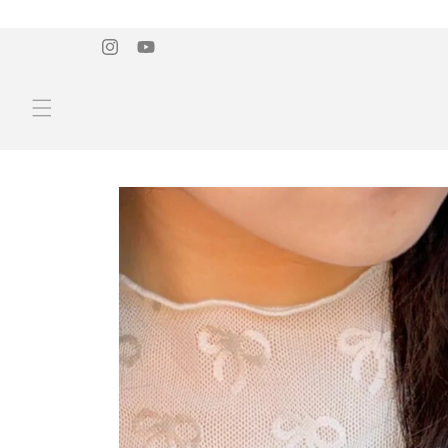
コンテ
ンツに
進む
Instagram
YouTube
商品情
報にス
キップ