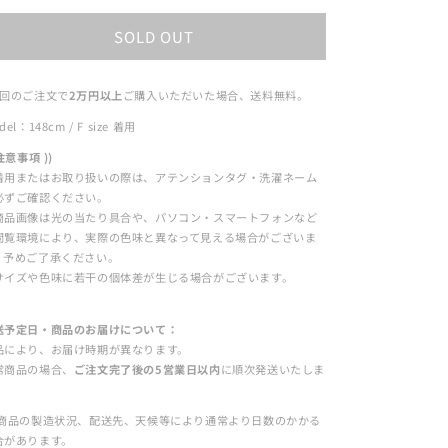
ring
ring
SOLD OUT
の
の
数
数
量
量
1回のご注文で
2万円以上
ご購入いただいた場合、送料無料。
を
を
del：148cm / F size 着用
減
増
ら
や
 注意事項 ))
着用またはお取り扱いの際は、アテンションタグ・洗濯ネーム
す
す
必ずご確認ください。
商品画像は光の当たり具合や、パソコン・スマートフォンなど
閲覧環境により、実際の色味と異なって見える場合がございま
。予めご了承ください。
サイズや色味に若干の個体差が生じる場合がございます。
送予定日・商品のお届けについて：
品により、お届け時期が異なります。
常商品の場合、
ご注文完了後の5営業日以内
に順次発送いたしま
。
 商品の製造状況、配送先、天候等により通常より日数のかかる
合があります。