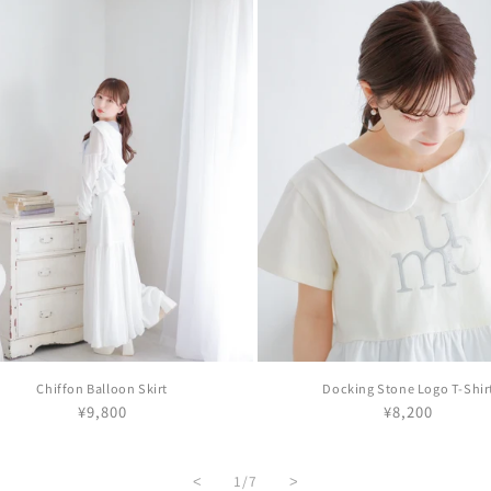
Chiffon Balloon Skirt
Docking Stone Logo T-Shir
通
¥9,800
通
¥8,200
常
常
価
価
格
格
の
1
/
7
<
>