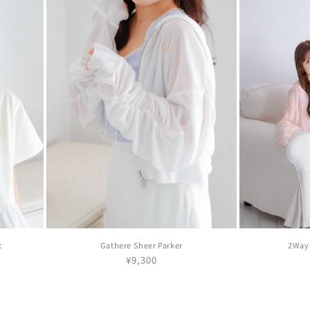
t
Gathere Sheer Parker
2Way 
通
¥9,300
常
価
格