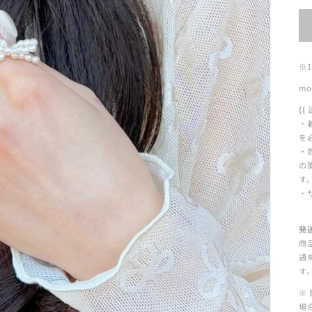
シ
ョ
ン
※
は
mo
売
((
り
・
切
を
れ
・
の
て
す
い
・
る
か
発
商
販
通
売
す
で
※
場
き