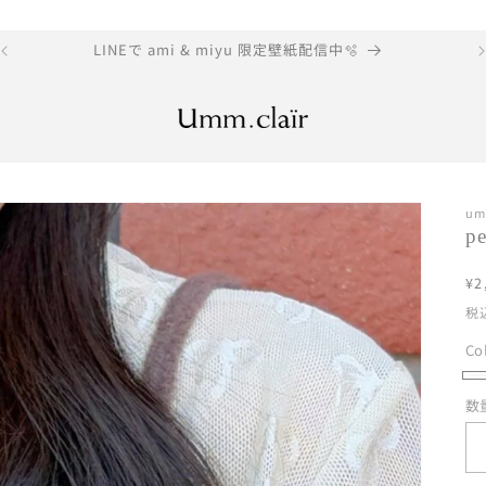
LINEで ami & miyu 限定壁紙配信中🫧
um
pe
¥2
税
Co
wh
バ
数
数
リ
量
エ
ー